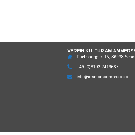
VEREIN KULTUR AM AMMERSE
Fuchsbergstr. 15, 86938 Scho
+49 (0)8192 2419687
info@ammerseerenade.de
Über
Impress
Da
uns