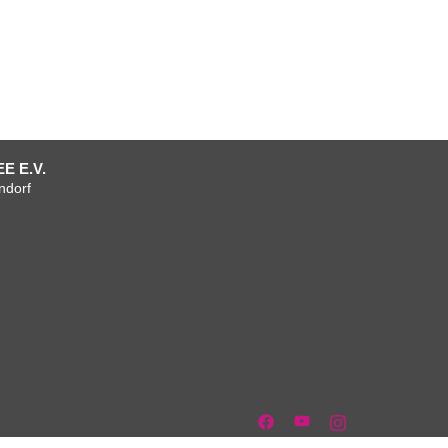
E E.V.
ndorf
um
tenschutzerklärung
AGB
AGB
Verein
Mitgliedschaft
Team
Anfahrt
Facebook
+
+
Vorstand
Kontakt