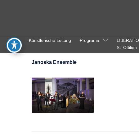
Zum
Inhalt
springen
Künstlerische Leitung
Programm
LIBERATI
St. Ottilien
Janoska Ensemble
Beitragsnavigation