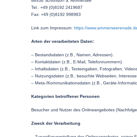
86938 Schondorf a. Ammersee
Tel.: +49 (0)8192 2419687
Fax: +49 (0)8192 998983
Link zum Impressum:
https://www.ammerseerenade.de/
Arten der verarbeiteten Daten:
– Bestandsdaten (z.B., Namen, Adressen).
– Kontaktdaten (z.B., E-Mail, Telefonnummern).
– Inhaltsdaten (z.B., Texteingaben, Fotografien, Videos
– Nutzungsdaten (z.B., besuchte Webseiten, Interesse a
– Meta-/Kommunikationsdaten (z.B., Geräte-Informati
Kategorien betroffener Personen
Besucher und Nutzer des Onlineangebotes (Nachfolge
Zweck der Verarbeitung
– Zurverfügungstellung des Onlineangebotes, seiner F