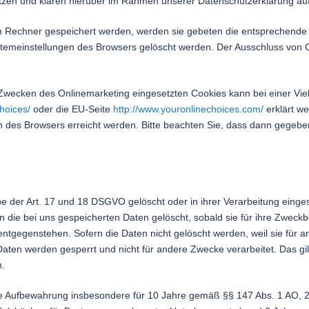
zen und klären hierüber im Rahmen unserer Datenschutzerklärung auf
em Rechner gespeichert werden, werden sie gebeten die entsprechende
stemeinstellungen des Browsers gelöscht werden. Der Ausschluss von
wecken des Onlinemarketing eingesetzten Cookies kann bei einer Vielz
hoices/
oder die EU-Seite
http://www.youronlinechoices.com/
erklärt w
n des Browsers erreicht werden. Bitte beachten Sie, dass dann gegebe
 der Art. 17 und 18 DSGVO gelöscht oder in ihrer Verarbeitung einge
die bei uns gespeicherten Daten gelöscht, sobald sie für ihre Zweckb
tgegenstehen. Sofern die Daten nicht gelöscht werden, weil sie für a
Daten werden gesperrt und nicht für andere Zwecke verarbeitet. Das gilt
n.
ie Aufbewahrung insbesondere für 10 Jahre gemäß §§ 147 Abs. 1 AO, 2