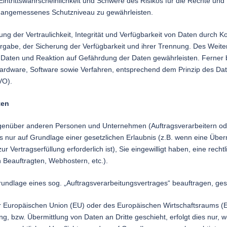
intrittswahrscheinlichkeit und Schwere des Risikos für die Rechte und 
 angemessenes Schutzniveau zu gewährleisten.
der Vertraulichkeit, Integrität und Verfügbarkeit von Daten durch K
ergabe, der Sicherung der Verfügbarkeit und ihrer Trennung. Des Weiter
aten und Reaktion auf Gefährdung der Daten gewährleisten. Ferner 
 Hardware, Software sowie Verfahren, entsprechend dem Prinzip des Da
VO).
ten
enüber anderen Personen und Unternehmen (Auftragsverarbeitern oder 
es nur auf Grundlage einer gesetzlichen Erlaubnis (z.B. wenn eine Überm
ur Vertragserfüllung erforderlich ist), Sie eingewilligt haben, eine rech
n Beauftragten, Webhostern, etc.).
Grundlage eines sog. „Auftragsverarbeitungsvertrages“ beauftragen, g
der Europäischen Union (EU) oder des Europäischen Wirtschaftsraums 
 bzw. Übermittlung von Daten an Dritte geschieht, erfolgt dies nur, w