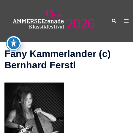
Zum
Inhalt
springen
Suche
Men
ums
Fany Kammerlander (c)
Bernhard Ferstl