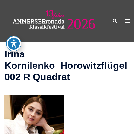
Zum
Inhalt
springen
Suche
Men
ums
Irina
Kornilenko_Horowitzflügel
002 R Quadrat