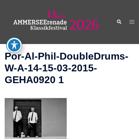
Zum
Inhalt
springen
Suche
Men
ums
Por-Al-Phil-DoubleDrums-
W-A-14-15-03-2015-
GEHA0920 1