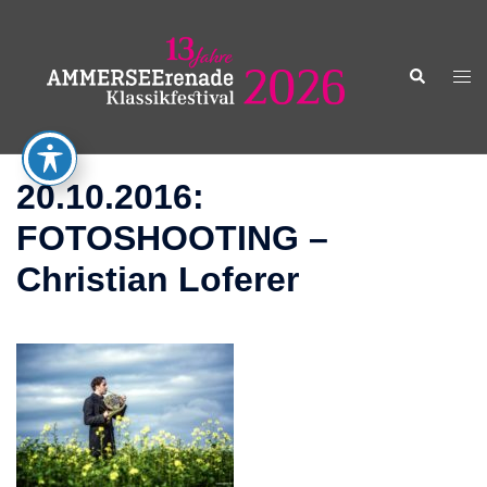
Zum
Inhalt
springen
Suche
Men
ums
20.10.2016:
FOTOSHOOTING –
Christian Loferer