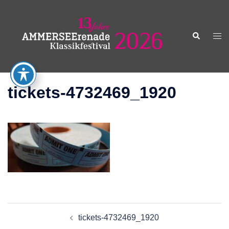
Zum
Inhalt
springen
Suche
Men
ums
tickets-4732469_1920
Beitragsnavigation
tickets-4732469_1920