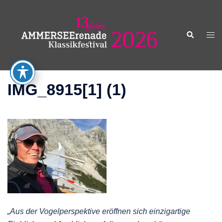
Zum
Inhalt
springen
Suche
Men
ums
IMG_8915[1] (1)
„Aus der Vogelperspektive eröffnen sich einzigartige