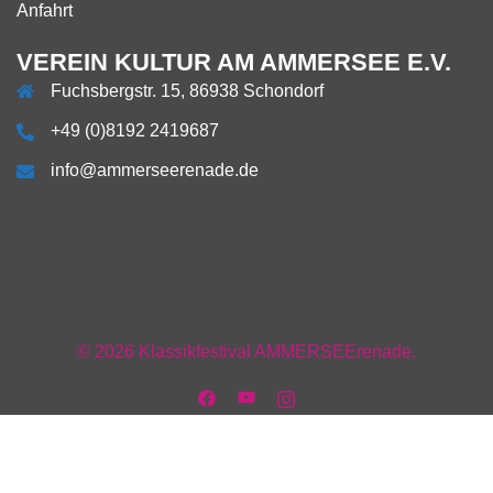
Anfahrt
VEREIN KULTUR AM AMMERSEE E.V.
Fuchsbergstr. 15, 86938 Schondorf
+49 (0)8192 2419687
info@ammerseerenade.de
Über
Impressum
Datenschutzerklärung
AGB
AGB
Verein
Mitgliedschaft
Team
Anfahrt
uns
Facebook
+
+
Vorstand
Kontakt
© 2026 Klassikfestival AMMERSEErenade.