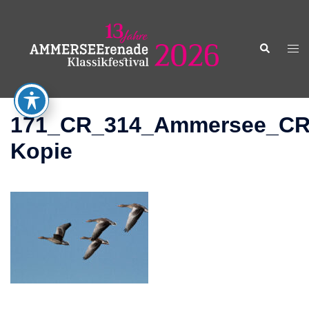
Zum
Inhalt
springen
Suche
Men
ums
171_CR_314_Ammersee_CR
Kopie