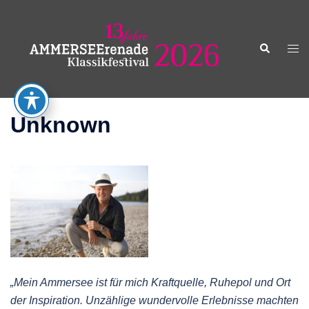
Zum
Inhalt
springen
Suche
Men
ums
Unknown
„Mein Ammersee ist für mich Kraftquelle, Ruhepol und Ort
der Inspiration. Unzählige wundervolle Erlebnisse machten