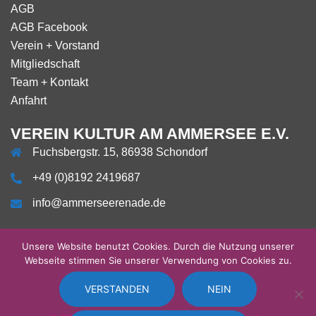
AGB
AGB Facebook
Verein + Vorstand
Mitgliedschaft
Team + Kontakt
Anfahrt
VEREIN KULTUR AM AMMERSEE E.V.
Fuchsbergstr. 15, 86938 Schondorf
+49 (0)8192 2419687
info@ammerseerenade.de
Unsere Website benutzt Cookies. Durch die Nutzung unserer
Webseite stimmen Sie unserer Verwendung von Cookies zu.
Über
Impressum
Datenschutzerklärung
AGB
AGB
Verein
Mitgliedschaft
Team
Anfahrt
uns
Facebook
+
+
Vorstand
Kontakt
VERSTANDEN
NEIN