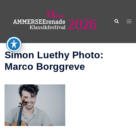
Zum
Inhalt
springen
Suche
Men
ums
Simon Luethy Photo:
Marco Borggreve