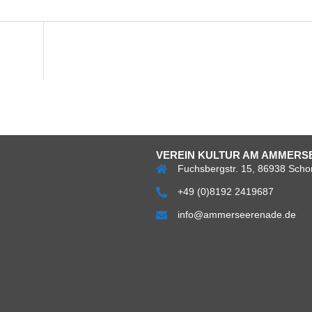
VEREIN KULTUR AM AMMERSE
Fuchsbergstr. 15, 86938 Scho
+49 (0)8192 2419687
info@ammerseerenade.de
Über
Impress
Da
uns