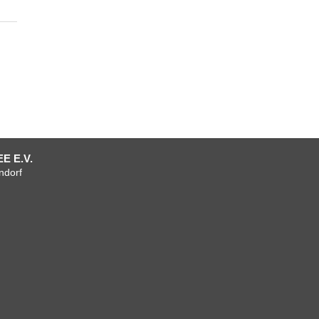
E E.V.
ndorf
um
tenschutzerklärung
AGB
AGB
Verein
Mitgliedschaft
Team
Anfahrt
Facebook
+
+
Vorstand
Kontakt