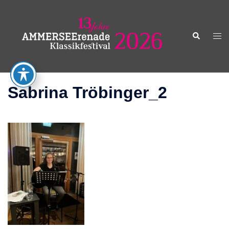
Zum
Inhalt
springen
Suche
Men
ums
Sabrina Tröbinger_2