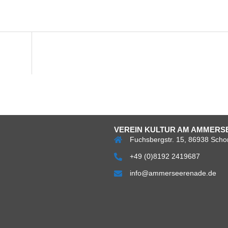
VEREIN KULTUR AM AMMERSE
Fuchsbergstr. 15, 86938 Scho
+49 (0)8192 2419687
info@ammerseerenade.de
Über
Impress
Da
uns