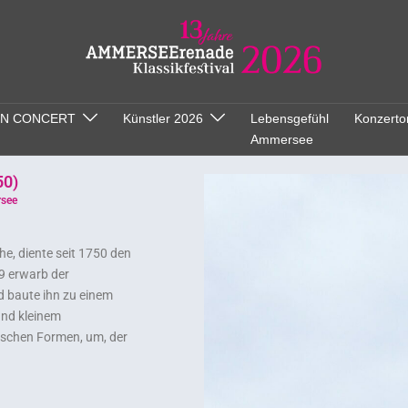
ON CONCERT
Künstler 2026
Lebensgefühl
Konzerto
Ammersee
50)
rsee
he, diente seit 1750 den
9 erwarb der
 baute ihn zu einem
und kleinem
tischen Formen, um, der