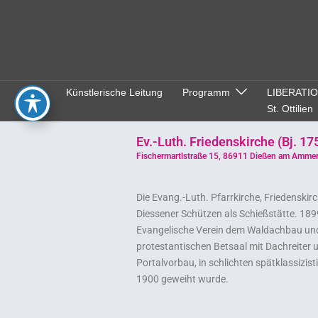
Künstlerische Leitung
Programm
LIBERATI
St. Ottilien
Ev.-Luth. Friedenskirche (Bj. 17
Fischermartlstraße 15, 86911 Dießen am Amme
Die Evang.-Luth. Pfarrkirche, Friedenskirc
Diessener Schützen als Schießstätte. 189
Evangelische Verein dem Waldachbau und
protestantischen Betsaal mit Dachreiter 
Portalvorbau, in schlichten spätklassizis
1900 geweiht wurde.