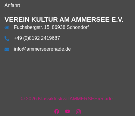
Anfahrt
VEREIN KULTUR AM AMMERSEE E.V.
Fuchsbergstr. 15, 86938 Schondorf
+49 (0)8192 2419687
info@ammerseerenade.de
Über
Impressum
Datenschutzerklärung
AGB
AGB
Verein
Mitgliedschaft
Team
Anfahrt
uns
Facebook
+
+
Vorstand
Kontakt
© 2026 Klassikfestival AMMERSEErenade.