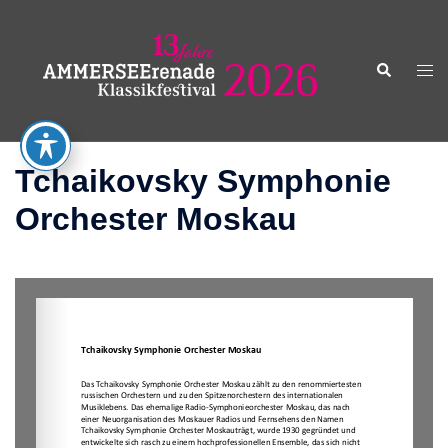
Zum
Inhalt
springen
Suche
Men
ums
Tchaikovsky Symphonie
Orchester Moskau