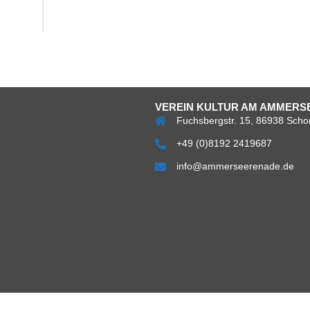
VEREIN KULTUR AM AMMERSE
Fuchsbergstr. 15, 86938 Scho
+49 (0)8192 2419687
info@ammerseerenade.de
Über
Impress
Da
uns