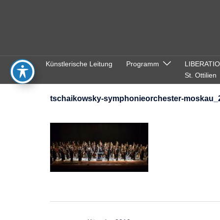
Zum
Inhalt
springen
Künstlerische Leitung
Programm
LIBERATI
St. Ottilien
tschaikowsky-symphonieorchester-moskau_
Beitragsnavigation