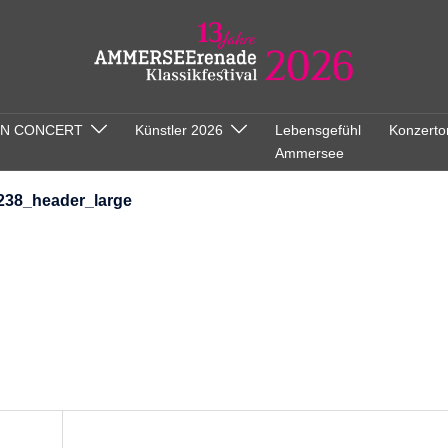
ON CONCERT
Künstler 2026
Lebensgefühl
Konzerto
Ammersee
238_header_large