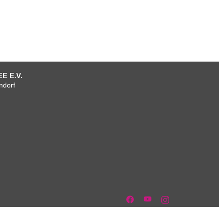
E E.V.
ndorf
um
tenschutzerklärung
AGB
AGB
Verein
Mitgliedschaft
Team
Anfahrt
Facebook
+
+
Vorstand
Kontakt