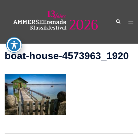
Zum
Inhalt
springen
Suche
Men
ums
boat-house-4573963_1920
Beitragsnavigation