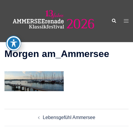
Zum
Inhalt
springen
Suche
Men
ums
Morgen am_Ammersee
Beitragsnavigation
Lebensgefühl Ammersee