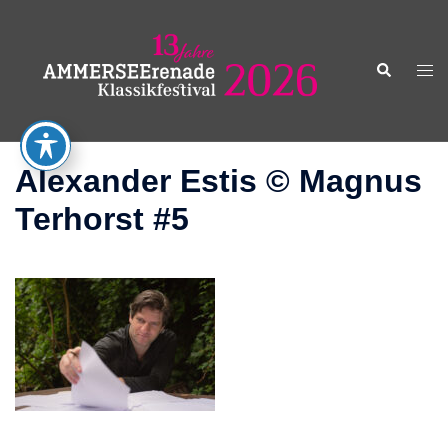
Zum
Inhalt
springen
Suche
Men
ums
Alexander Estis © Magnus
Terhorst #5