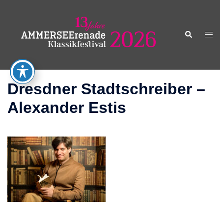
Zum
Inhalt
springen
Suche
Men
ums
Dresdner Stadtschreiber –
Alexander Estis