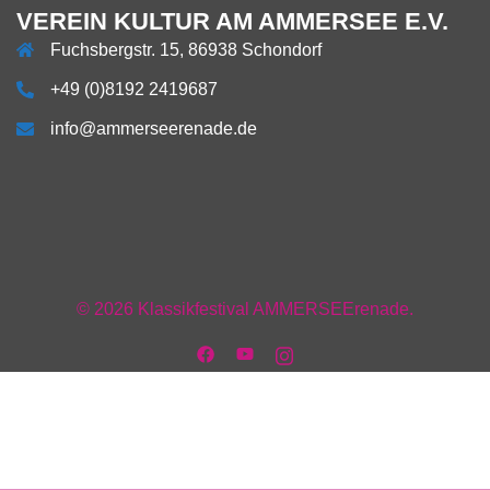
VEREIN KULTUR AM AMMERSEE E.V.
Fuchsbergstr. 15, 86938 Schondorf
+49 (0)8192 2419687
info@ammerseerenade.de
Über
Impressum
Datenschutzerklärung
AGB
AGB
Verein
Mitgliedschaft
Team
Anfahrt
uns
Facebook
+
+
Vorstand
Kontakt
© 2026 Klassikfestival AMMERSEErenade.