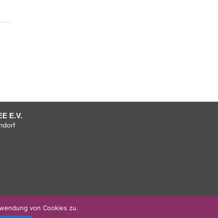
E E.V.
ndorf
um
tenschutzerklärung
AGB
AGB
Verein
Mitgliedschaft
Team
Anfahrt
Facebook
+
+
Vorstand
Kontakt
rwendung von Cookies zu.