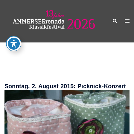
Zum
Inhalt
springen
Suche
Men
ums
Picknick-Service
Sonntag, 2. August 2015: Picknick-
Konzert