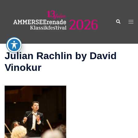
Zum
Inhalt
springen
Suche
Men
ums
Julian Rachlin by David
Vinokur