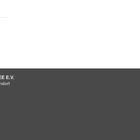
E E.V.
ndorf
um
tenschutzerklärung
AGB
AGB
Verein
Mitgliedschaft
Team
Anfahrt
Facebook
+
+
Vorstand
Kontakt