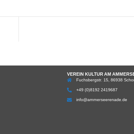
VEREIN KULTUR AM AMMERSE
Fuchsbergstr. 15, 86938 Scho
+49 (0)8192 2419687
info@ammerseerenade.de
Über
Impress
Da
uns