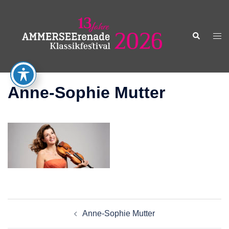
Zum
Inhalt
springen
Suche
Men
ums
Anne-Sophie Mutter
Beitragsnavigation
Anne-Sophie Mutter