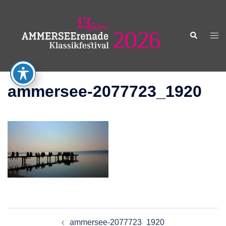
Zum
Inhalt
springen
Suche
Men
ums
ammersee-2077723_1920
Beitragsnavigation
ammersee-2077723_1920