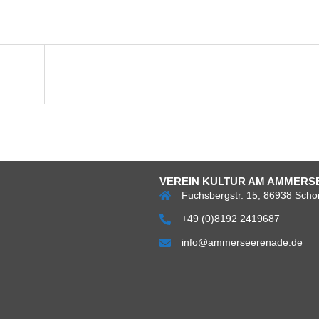
VEREIN KULTUR AM AMMERSE
Fuchsbergstr. 15, 86938 Scho
+49 (0)8192 2419687
info@ammerseerenade.de
Über
Impress
Da
uns