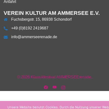
Anfahrt
VEREIN KULTUR AM AMMERSEE E.V.
Fuchsbergstr. 15, 86938 Schondorf
+49 (0)8192 2419687
info@ammerseerenade.de
Über
Impressum
Datenschutzerklärung
AGB
AGB
Verein
Mitgliedschaft
Team
Anfahrt
uns
Facebook
+
+
Vorstand
Kontakt
© 2026 Klassikfestival AMMERSEErenade.
Unsere Website benutzt Cookies. Durch die Nutzung unserer Web