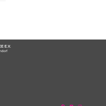
E E.V.
ndorf
um
tenschutzerklärung
AGB
AGB
Verein
Mitgliedschaft
Team
Anfahrt
Facebook
+
+
Vorstand
Kontakt