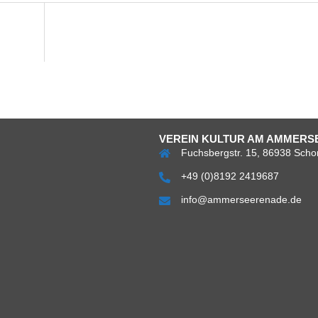
VEREIN KULTUR AM AMMERSE
Fuchsbergstr. 15, 86938 Scho
+49 (0)8192 2419687
info@ammerseerenade.de
Über
Impress
Da
uns