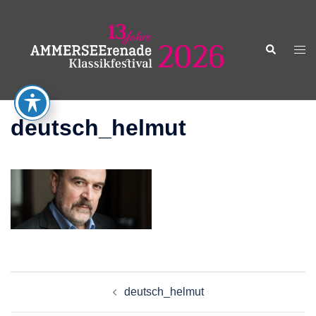
Zum
Inhalt
springen
Suche
Men
ums
deutsch_helmut
Beitragsnavigation
deutsch_helmut