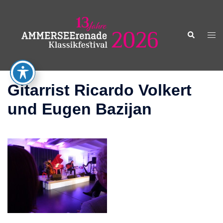
Zum
Inhalt
springen
Suche
Men
ums
Gitarrist Ricardo Volkert
und Eugen Bazijan