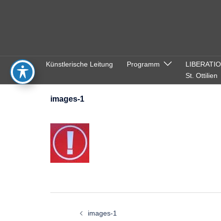
Zum
Inhalt
springen
Künstlerische Leitung
Programm
LIBERATI
St. Ottilien
images-1
Beitragsnavigation
images-1