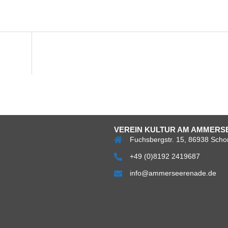
VEREIN KULTUR AM AMMERSE
Fuchsbergstr. 15, 86938 Scho
+49 (0)8192 2419687
info@ammerseerenade.de
Über
Impress
Da
uns