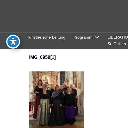
Zum
Inhalt
springen
Künstlerische Leitung
Programm
LIBERATI
St. Ottilien
IMG_0959[1]