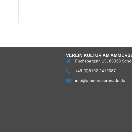
VEREIN KULTUR AM AMMERSE
Fuchsbergstr. 15, 86938 Scho
+49 (0)8192 2419687
info@ammerseerenade.de
Über
Impress
Da
uns