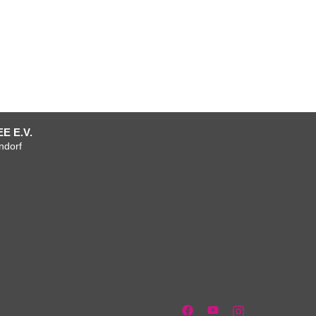
E E.V.
ndorf
um
tenschutzerklärung
AGB
AGB
Verein
Mitgliedschaft
Team
Anfahrt
Facebook
+
+
Vorstand
Kontakt