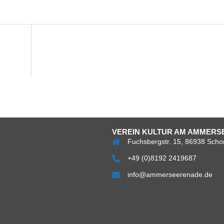
VEREIN KULTUR AM AMMERSE
Fuchsbergstr. 15, 86938 Scho
+49 (0)8192 2419687
info@ammerseerenade.de
Über
Impress
Da
uns