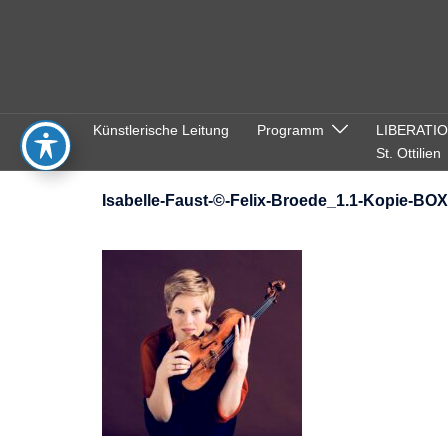
Zum
Inhalt
springen
Künstlerische Leitung
Programm
LIBERATI
St. Ottilien
Isabelle-Faust-©-Felix-Broede_1.1-Kopie-BOX