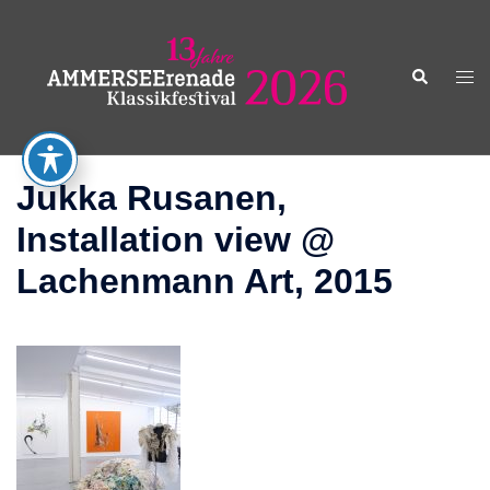
Zum
Inhalt
springen
Suche
Men
ums
Jukka Rusanen,
Installation view @
Lachenmann Art, 2015