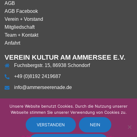
AGB
AGB Facebook
Verein + Vorstand
Mitgliedschaft
Team + Kontakt
Anfahrt
VEREIN KULTUR AM AMMERSEE E.V.
Fuchsbergstr. 15, 86938 Schondorf
+49 (0)8192 2419687
info@ammerseerenade.de
Unsere Website benutzt Cookies. Durch die Nutzung unserer
Webseite stimmen Sie unserer Verwendung von Cookies zu.
Über
Impressum
Datenschutzerklärung
AGB
AGB
Verein
Mitgliedschaft
Team
Anfahrt
uns
Facebook
+
+
Vorstand
Kontakt
VERSTANDEN
NEIN