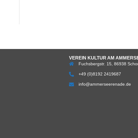
VEREIN KULTUR AM AMMERSE
Fuchsbergstr. 15, 86938 Scho
+49 (0)8192 2419687
info@ammerseerenade.de
Über
Impress
Da
uns