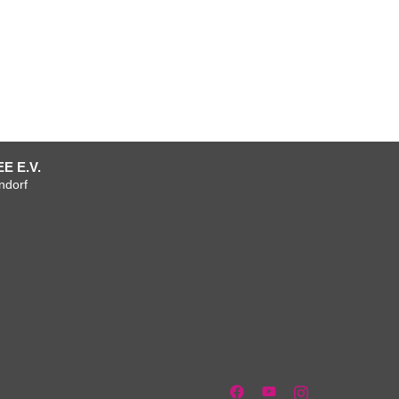
E E.V.
ndorf
um
tenschutzerklärung
AGB
AGB
Verein
Mitgliedschaft
Team
Anfahrt
Facebook
+
+
Vorstand
Kontakt