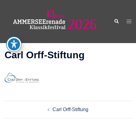
Zum
Inhalt
springen
Suche
Men
ums
Carl Orff-Stiftung
Beitragsnavigation
Carl Orff-Stiftung