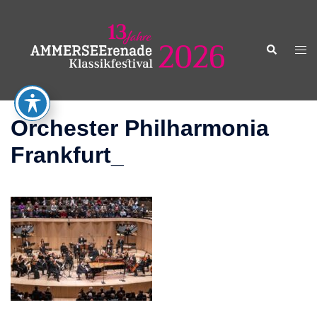
Zum
Inhalt
springen
Suche
Men
ums
Orchester Philharmonia
Frankfurt_