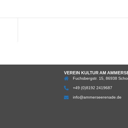
VEREIN KULTUR AM AMMERSE
Fuchsbergstr. 15, 86938 Scho
+49 (0)8192 2419687
info@ammerseerenade.de
Über
Impress
Da
uns